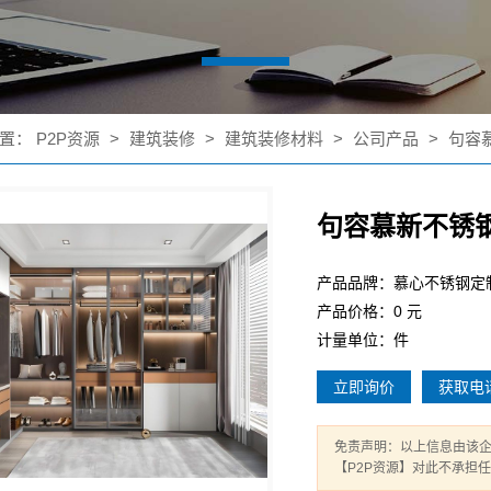
置：
P2P资源
>
建筑装修
>
建筑装修材料
>
公司产品
>
句容
句容慕新不锈
产品品牌：慕心不锈钢定
产品价格：0 元
计量单位：件
立即询价
获取电
免责声明：以上信息由该
【P2P资源】对此不承担