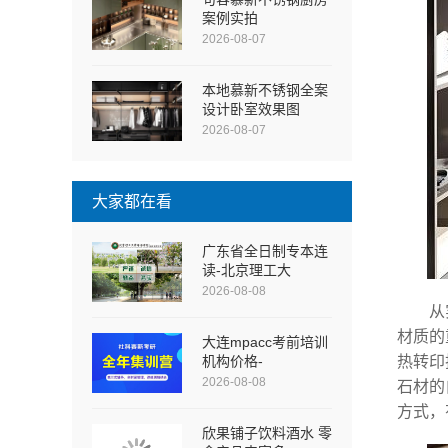
案例实拍
2026-08-07
本地慕新不锈钢全案
设计卧室效果图
2026-08-07
大家都在看
广东省全日制专本连
读-北京理工大
2026-08-08
从
材质的
大连mpacc考前培训
机构价格-
热转印
2026-08-08
石材的
方式，
欣果铺子饮料酒水 零